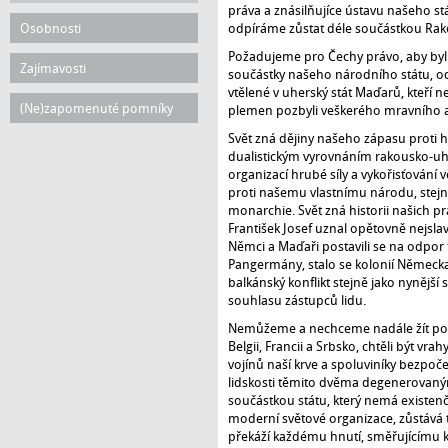
práva a znásilňujíce ústavu našeho st
Osobnosti
odpíráme zůstat déle součástkou Rako
Požadujeme pro Čechy právo, aby byli 
Zajímavosti
součástky našeho národního státu, od
vtělené v uherský stát Maďarů, kteří 
(Ne)zapomenuté pomníky
plemen pozbyli veškerého mravního 
Svět zná dějiny našeho zápasu proti
dualistickým vyrovnáním rakousko-uhe
organizací hrubé síly a vykořisťování
proti našemu vlastnímu národu, stejn
monarchie. Svět zná historii našich p
František Josef uznal opětovně nejs
Němci a Maďaři postavili se na odpor
Pangermány, stalo se kolonií Německa
balkánský konflikt stejně jako nynější
souhlasu zástupců lidu.
Nemůžeme a nechceme nadále žít pod
Belgii, Francii a Srbsko, chtěli být v
vojínů naší krve a spoluviníky bezpoč
lidskosti těmito dvěma degenerovan
součástkou státu, který nemá existenč
moderní světové organizace, zůstává 
překáží každému hnutí, směřujícímu 