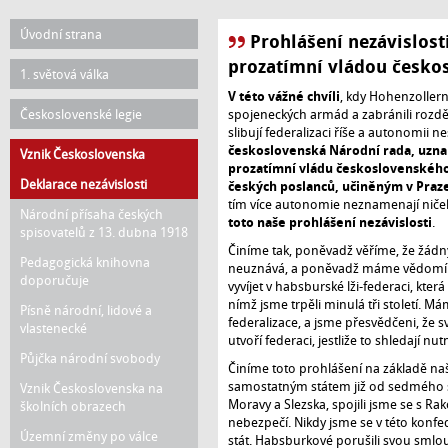
Hlavní
Úvodní strana
Prohlášení nezávislost
navigace
prozatímní vládou česko
1. světová válka
V této vážné chvíli
, kdy Hohenzollern
Československé legie
spojeneckých armád a zabránili rozd
slibují federalizaci říše a autonomi
československá Národní rada, uzna
Vznik Československa
prozatímní vládu československého
Deklarace nezávislosti
českých poslanců, učiněným v Praze
tím více autonomie neznamenají niče
Národní přísaha českých
toto naše prohlášení nezávislosti
.
spisovatelů z 13. dubna 1918
Činíme tak, poněvadž věříme, že žádn
Pedagogická knihovna
neuznává, a poněvadž máme vědomí a
doporučuje
vyvíjet v habsburské lži-federaci, kt
nímž jsme trpěli minulá tři století. 
Písně národní, lidové a
federalizace, a jsme přesvědčeni, že
vlastenecké
utvoří federaci, jestliže to shledají nu
Půjčka národní svobody
Činíme toto prohlášení na základě na
samostatným státem již od sedmého stol
Vznik Československa na
Moravy a Slezska, spojili jsme se s 
školních obrazech
nebezpečí. Nikdy jsme se v této konf
Územní změny po válce
stát. Habsburkové porušili svou sml