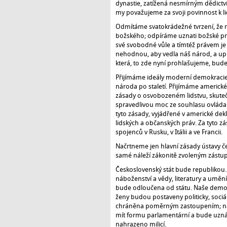
dynastie, zatížená nesmírným dědictv
my považujeme za svoji povinnost k lids
Odmítáme svatokrádežné tvrzení, že 
božského; odpíráme uznati božské prá
své svobodné vůle a tímtéž právem je
nehodnou, aby vedla náš národ, a upí
která, to zde nyní prohlašujeme, bu
Přijímáme ideály moderní demokracie
národa po staletí. Přijímáme americk
zásady o osvobozeném lidstvu, skuteč
spravedlivou moc ze souhlasu ovlá
tyto zásady, vyjádřené v americké dekl
lidských a občanských práv. Za tyto 
spojenců v Rusku, v Itálii a ve Francii.
Načrtneme jen hlavní zásady ústavy 
samé náleží zákonitě zvoleným zást
Československý stát bude republikou.
náboženství a vědy, literatury a umění
bude odloučena od státu. Naše demo
ženy budou postaveny politicky, soc
chráněna poměrným zastoupením; nár
mít formu parlamentární a bude uznáva
nahrazeno milicí.