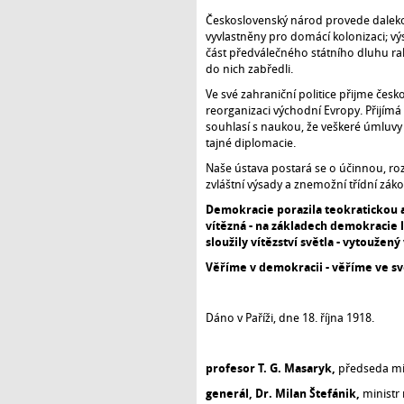
Československý národ provede daleko
vyvlastněny pro domácí kolonizaci; v
část předválečného státního dluhu 
do nich zabředli.
Ve své zahraniční politice přijme če
reorganizaci východní Evropy. Přijímá
souhlasí s naukou, že veškeré úmluvy
tajné diplomacie.
Naše ústava postará se o účinnou, roz
zvláštní výsady a znemožní třídní zák
Demokracie porazila teokratickou a
vítězná - na základech demokracie
sloužily vítězství světla - vytoužený
Věříme v demokracii - věříme ve svo
Dáno v Paříži, dne 18. října 1918.
profesor T. G. Masaryk,
předseda min
generál, Dr. Milan Štefánik,
ministr