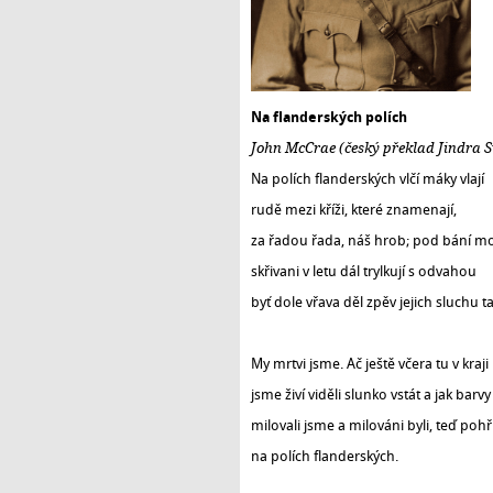
Na flanderských polích
John McCrae (český překlad Jindra 
Na polích flanderských vlčí máky vlají
rudě mezi kříži, které znamenají,
za řadou řada, náš hrob; pod bání 
skřivani v letu dál trylkují s odvahou
byť dole vřava děl zpěv jejich sluchu taj
My mrtvi jsme. Ač ještě včera tu v kraji
jsme živí viděli slunko vstát a jak barvy
milovali jsme a milováni byli, teď po
na polích flanderských.