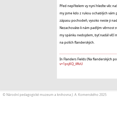
Před nepřítelem vy nyní hleďte věc naši
my jsme kdo z rukou ochablých vám p
zápasu pochodeň; vysoko neste ji nad
Nezachováte-li nám padlým věrnost 
my spánku nedojdem, byť nadál vlčí m
na polích flanderských.
In Flanders Fields (Na flanderských p
v=1psjKQ_iWvU
© Národní pedagogické muzeum a knihovna J. A. Komenského 2025