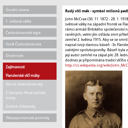
Hlavní
Úvodní strana
Rudý vlčí mák - symbol milionů pad
navigace
John McCrae (30. 11. 1872 - 28. 1. 1918
1. světová válka
světové války na západní frontě ve Fl
rámci armád Britského společenství nár
Československé legie
raněných, velmi jím otřásla smrt přít
zemřel 2. května 1915. Aby se se smr
Vznik Československa
napsal svoji slavnou báseň - In Flander
zabitými spolubojovníky. Báseň byla 
její autor zemřel na zápal plic 28. le
Osobnosti
dodnes je připomínána tradicí vlčího
http://cs.wikipedia.org/wiki/John_Mc
Zajímavosti
Flanderské vlčí máky
Národ československý
Z časopisu Nové paříské
módy
Zrádné chlebenky
(Ne)zapomenuté pomníky