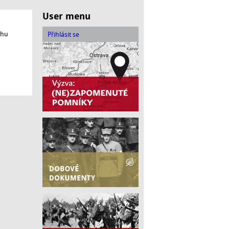
User menu
ěhu
Přihlásit se