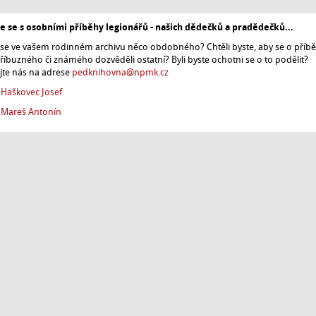
 se s osobními příběhy legionářů - našich dědečků a pradědečků...
 se ve vašem rodinném archivu něco obdobného? Chtěli byste, aby se o příb
říbuzného či známého dozvěděli ostatní? Byli byste ochotni se o to podělit?
jte nás na adrese
pedknihovna@npmk.cz
 Haškovec Josef
 Mareš Antonín