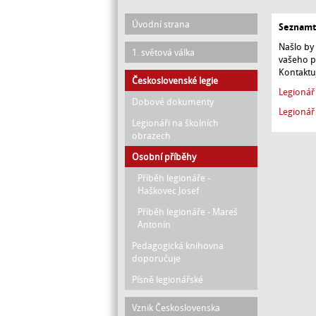
Hlavní
Úvodní strana
Seznamte
navigace
Našlo by
1. světová válka
vašeho p
Kontaktu
Československé legie
Legionář
Dobové dokumenty
Legionář
Legionáři na školních
obrazech
Osobní příběhy
Příběh legionáře -
Haškovec Josef
Příběh legionáře - Mareš
Antonín
Pedagogická knihovna
doporučuje
Písně legionářské
Vznik Československa